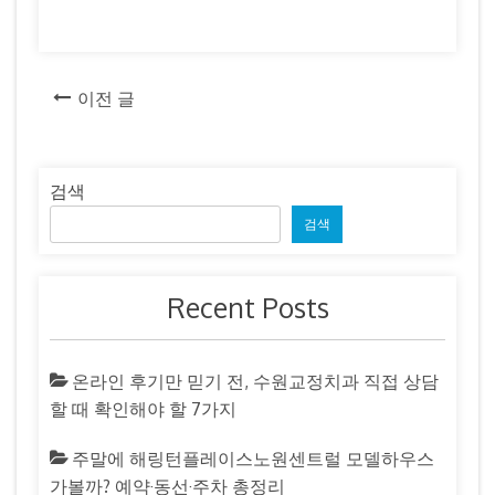
글
이전 글
탐
색
검색
검색
Recent Posts
온라인 후기만 믿기 전, 수원교정치과 직접 상담
할 때 확인해야 할 7가지
주말에 해링턴플레이스노원센트럴 모델하우스
가볼까? 예약·동선·주차 총정리